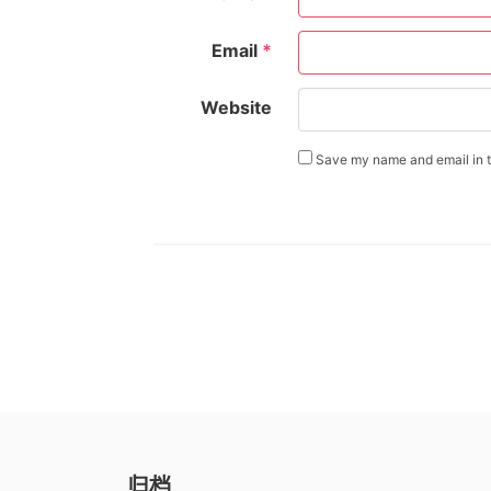
Email
*
Website
Save my name and email in th
归档