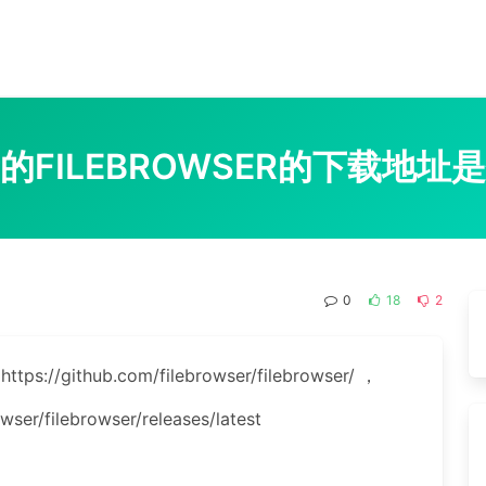
的FILEBROWSER的下载地址
0
18
2
://github.com/filebrowser/filebrowser/ ，
r/filebrowser/releases/latest