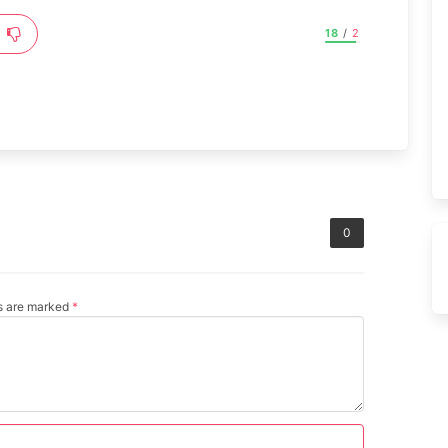
18
/
2
0
ds are marked
*